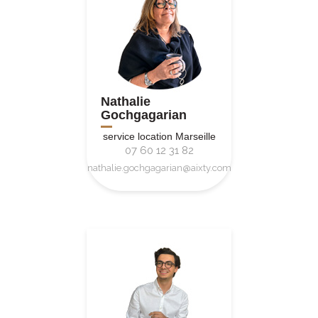
Nathalie
Gochgagarian
service location Marseille
07 60 12 31 82
nathalie.gochgagarian@aixty.com