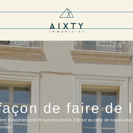
façon de faire de l
es d'expérience et de success stories. Elle est au cœur de nos process
ormés !