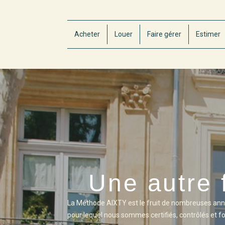
Acheter
Louer
Faire gérer
Estimer
Une autre 
La Méthode AIXTY est le fruit de nombreuses anné
pour lequel nous sommes certifiés, contrôlés et f