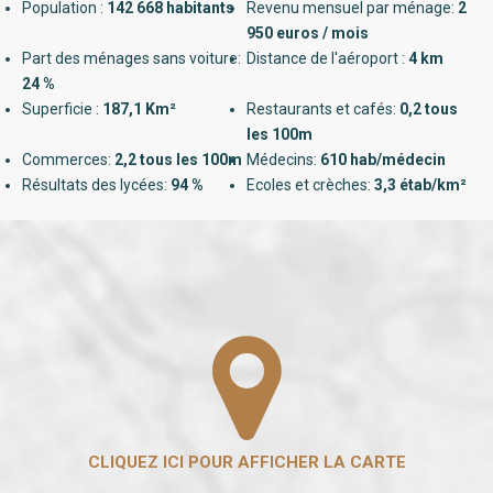
Population :
142 668 habitants
Revenu mensuel par ménage:
2
950 euros / mois
Part des ménages sans voiture:
Distance de l'aéroport :
4 km
24 %
Superficie :
187,1 Km²
Restaurants et cafés:
0,2 tous
les 100m
Commerces:
2,2 tous les 100m
Médecins:
610 hab/médecin
Résultats des lycées:
94 %
Ecoles et crèches:
3,3 étab/km²