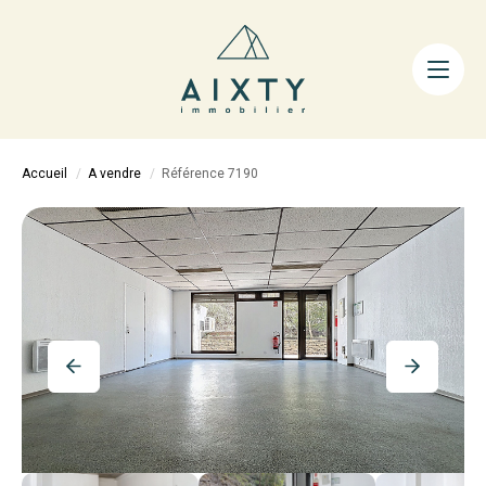
ACHETER
LOUER
FAIRE GÉRER
Accueil
A vendre
Référence 7190
ESTIMER
LA MÉTHODE
AIXTY & VOUS
Nos Agences
Nos Équipes
Nos Tarifs
Nos Biens Vendus
Notre City Guide