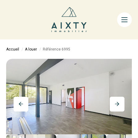
ACHETER
LOUER
FAIRE GÉRER
Accueil
A louer
Référence 6995
ESTIMER
LA MÉTHODE
AIXTY & VOUS
Nos Agences
Nos Équipes
Nos Tarifs
Nos Biens Vendus
Notre City Guide