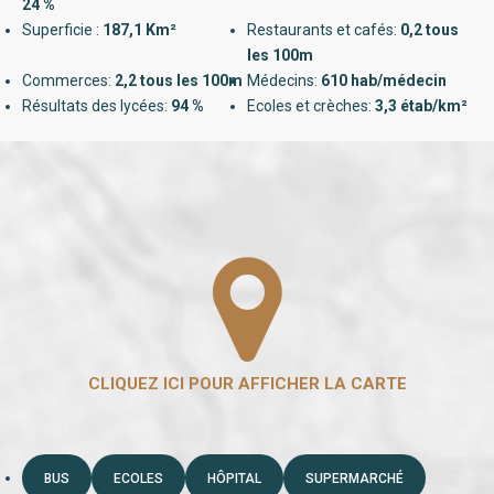
24 %
Superficie :
187,1 Km²
Restaurants et cafés:
0,2 tous
les 100m
Commerces:
2,2 tous les 100m
Médecins:
610 hab/médecin
Résultats des lycées:
94 %
Ecoles et crèches:
3,3 étab/km²
BUS
ECOLES
HÔPITAL
SUPERMARCHÉ