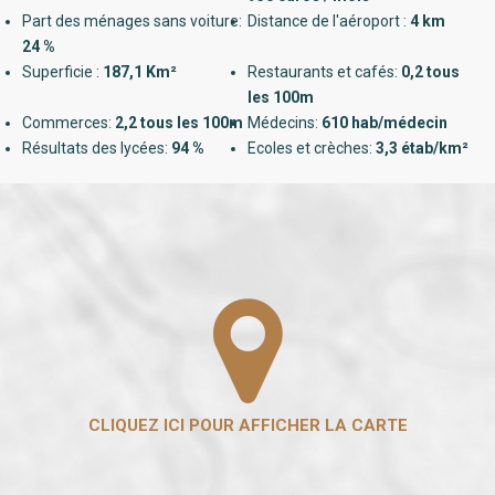
Part des ménages sans voiture:
Distance de l'aéroport :
4 km
24 %
Superficie :
187,1 Km²
Restaurants et cafés:
0,2 tous
les 100m
Commerces:
2,2 tous les 100m
Médecins:
610 hab/médecin
Résultats des lycées:
94 %
Ecoles et crèches:
3,3 étab/km²