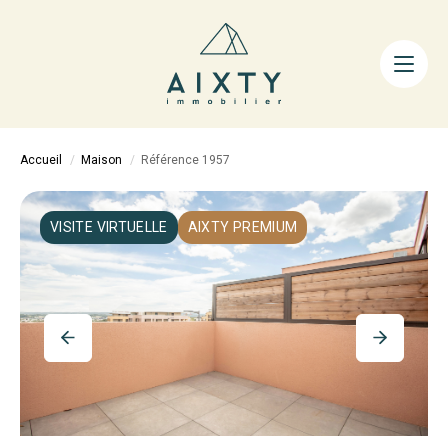
ACHETER
LOUER
FAIRE GÉRER
Accueil
Maison
Référence 1957
ESTIMER
LA MÉTHODE
VISITE VIRTUELLE
AIXTY PREMIUM
AIXTY & VOUS
Nos Agences
Nos Équipes
Nos Tarifs
Nos Biens Vendus
Notre City Guide