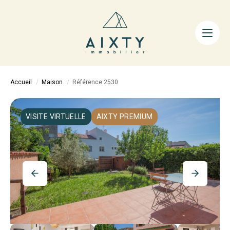
ACHETER
LOUER
FAIRE GÉRER
Accueil
Maison
Référence 2530
ESTIMER
LA MÉTHODE
VISITE VIRTUELLE
AIXTY PREMIUM
AIXTY & VOUS
Nos Agences
Nos Équipes
Nos Tarifs
Nos Biens Vendus
Notre City Guide