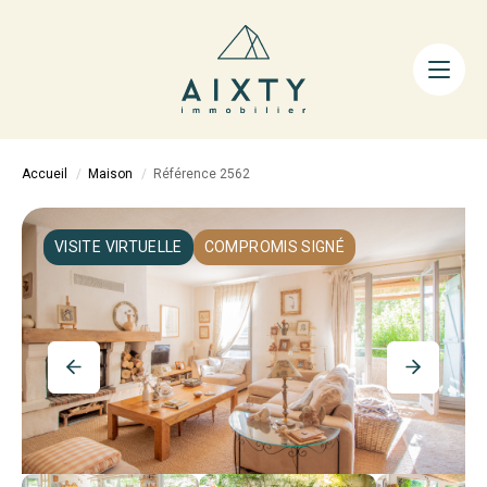
ACHETER
LOUER
FAIRE GÉRER
Accueil
Maison
Référence 2562
ESTIMER
LA MÉTHODE
VISITE VIRTUELLE
COMPROMIS SIGNÉ
AIXTY & VOUS
Nos Agences
Nos Équipes
Nos Tarifs
Nos Biens Vendus
Notre City Guide