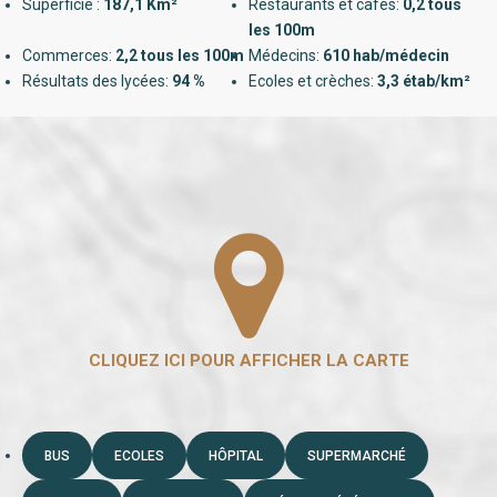
Superficie :
187,1 Km²
Restaurants et cafés:
0,2 tous
les 100m
Commerces:
2,2 tous les 100m
Médecins:
610 hab/médecin
Résultats des lycées:
94 %
Ecoles et crèches:
3,3 étab/km²
BUS
ECOLES
HÔPITAL
SUPERMARCHÉ