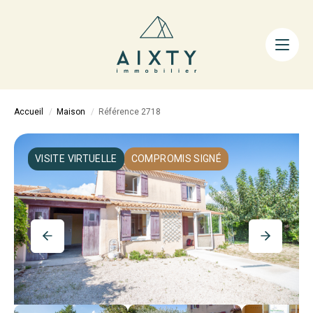
ACHETER
LOUER
FAIRE GÉRER
Accueil
Maison
Référence 2718
ESTIMER
LA MÉTHODE
VISITE VIRTUELLE
COMPROMIS SIGNÉ
AIXTY & VOUS
Nos Agences
Nos Équipes
Nos Tarifs
Nos Biens Vendus
Notre City Guide