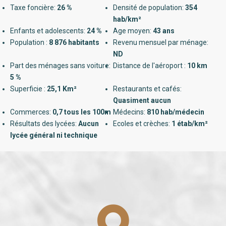
Taxe foncière:
26 %
Densité de population:
354
hab/km²
Enfants et adolescents:
24 %
Age moyen:
43 ans
Population :
8 876 habitants
Revenu mensuel par ménage:
ND
Part des ménages sans voiture:
Distance de l'aéroport :
10 km
5 %
Superficie :
25,1 Km²
Restaurants et cafés:
Quasiment aucun
Commerces:
0,7 tous les 100m
Médecins:
810 hab/médecin
Résultats des lycées:
Aucun
Ecoles et crèches:
1 étab/km²
lycée général ni technique