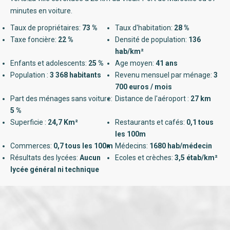
minutes en voiture.
Taux de propriétaires:
73 %
Taux d'habitation:
28 %
Taxe foncière:
22 %
Densité de population:
136
hab/km²
Enfants et adolescents:
25 %
Age moyen:
41 ans
Population :
3 368 habitants
Revenu mensuel par ménage:
3
700 euros / mois
Part des ménages sans voiture:
Distance de l'aéroport :
27 km
5 %
Superficie :
24,7 Km²
Restaurants et cafés:
0,1 tous
les 100m
Commerces:
0,7 tous les 100m
Médecins:
1680 hab/médecin
Résultats des lycées:
Aucun
Ecoles et crèches:
3,5 étab/km²
lycée général ni technique