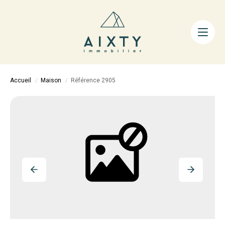
ACHETER
LOUER
FAIRE GÉRER
Accueil
Maison
Référence 2905
ESTIMER
LA MÉTHODE
AIXTY & VOUS
Nos Agences
Nos Équipes
Nos Tarifs
Nos Biens Vendus
Notre City Guide