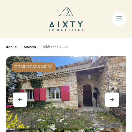
ACHETER
LOUER
FAIRE GÉRER
Accueil
Maison
Référence 2999
ESTIMER
LA MÉTHODE
COMPROMIS SIGNÉ
AIXTY & VOUS
Nos Agences
Nos Équipes
Nos Tarifs
Nos Biens Vendus
Notre City Guide