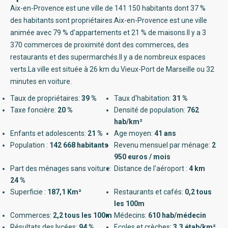
Aix-en-Provence est une ville de 141 150 habitants dont 37 %
des habitants sont propriétaires.Aix-en-Provence est une ville
animée avec 79 % d'appartements et 21 % de maisons.Il y a 3
370 commerces de proximité dont des commerces, des
restaurants et des supermarchés.Il y a de nombreux espaces
verts.La ville est située à 26 km du Vieux-Port de Marseille ou 32
minutes en voiture.
Taux de propriétaires:
39 %
Taux d'habitation:
31 %
Taxe foncière:
20 %
Densité de population:
762
hab/km²
Enfants et adolescents:
21 %
Age moyen:
41 ans
Population :
142 668 habitants
Revenu mensuel par ménage:
2
950 euros / mois
Part des ménages sans voiture:
Distance de l'aéroport :
4 km
24 %
Superficie :
187,1 Km²
Restaurants et cafés:
0,2 tous
les 100m
Commerces:
2,2 tous les 100m
Médecins:
610 hab/médecin
Résultats des lycées:
94 %
Ecoles et crèches:
3,3 étab/km²