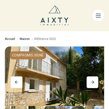
ACHETER
LOUER
FAIRE GÉRER
Accueil
Maison
Référence 3202
ESTIMER
LA MÉTHODE
COMPROMIS SIGNÉ
AIXTY & VOUS
Nos Agences
Nos Équipes
Nos Tarifs
Nos Biens Vendus
Notre City Guide