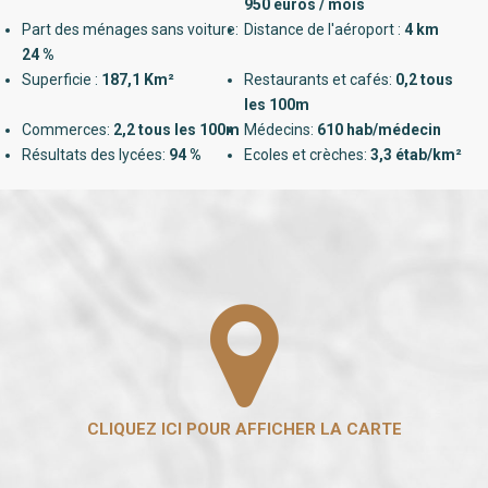
950 euros / mois
Part des ménages sans voiture:
Distance de l'aéroport :
4 km
24 %
Superficie :
187,1 Km²
Restaurants et cafés:
0,2 tous
les 100m
Commerces:
2,2 tous les 100m
Médecins:
610 hab/médecin
Résultats des lycées:
94 %
Ecoles et crèches:
3,3 étab/km²