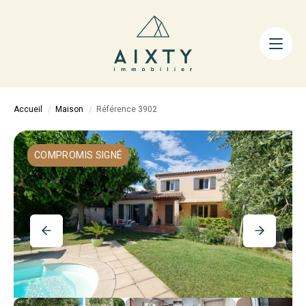
ACHETER
LOUER
FAIRE GÉRER
Accueil
Maison
Référence 3902
ESTIMER
LA MÉTHODE
COMPROMIS SIGNÉ
AIXTY & VOUS
Nos Agences
Nos Équipes
Nos Tarifs
Nos Biens Vendus
Notre City Guide