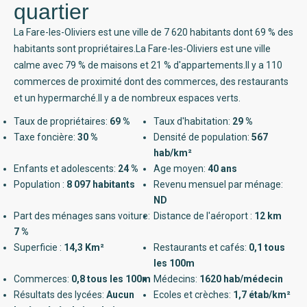
quartier
La Fare-les-Oliviers est une ville de 7 620 habitants dont 69 % des
habitants sont propriétaires.La Fare-les-Oliviers est une ville
calme avec 79 % de maisons et 21 % d'appartements.Il y a 110
commerces de proximité dont des commerces, des restaurants
et un hypermarché.Il y a de nombreux espaces verts.
Taux de propriétaires:
69 %
Taux d'habitation:
29 %
Taxe foncière:
30 %
Densité de population:
567
hab/km²
Enfants et adolescents:
24 %
Age moyen:
40 ans
Population :
8 097 habitants
Revenu mensuel par ménage:
ND
Part des ménages sans voiture:
Distance de l'aéroport :
12 km
7 %
Superficie :
14,3 Km²
Restaurants et cafés:
0,1 tous
les 100m
Commerces:
0,8 tous les 100m
Médecins:
1620 hab/médecin
Résultats des lycées:
Aucun
Ecoles et crèches:
1,7 étab/km²