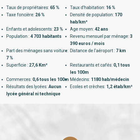
Taux de propriétaires:
65 %
Taux d'habitation:
16 %
Taxe foncière:
26 %
Densité de population:
170
hab/km²
Enfants et adolescents:
23 %
Age moyen:
42 ans
Population :
4 703 habitants
Revenu mensuel par ménage:
3
390 euros / mois
Part des ménages sans voiture:
Distance de l'aéroport :
7 km
7 %
Superficie :
27,6 Km²
Restaurants et cafés:
0,1 tous
les 100m
Commerces:
0,6 tous les 100m
Médecins:
1180 hab/médecin
Résultats des lycées:
Aucun
Ecoles et crèches:
1,2 étab/km²
lycée général ni technique