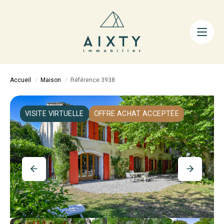
ACHETER
LOUER
FAIRE GÉRER
Accueil
Maison
Référence 3938
ESTIMER
LA MÉTHODE
VISITE VIRTUELLE
OFFRE ACHAT ACCEPTÉE
AIXTY & VOUS
Nos Agences
Nos Équipes
Nos Tarifs
Nos Biens Vendus
Notre City Guide