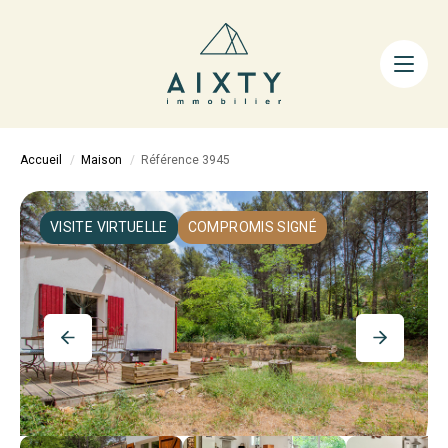
ACHETER
LOUER
FAIRE GÉRER
Accueil
Maison
Référence 3945
ESTIMER
LA MÉTHODE
VISITE VIRTUELLE
COMPROMIS SIGNÉ
AIXTY & VOUS
Nos Agences
Nos Équipes
Nos Tarifs
Nos Biens Vendus
Notre City Guide