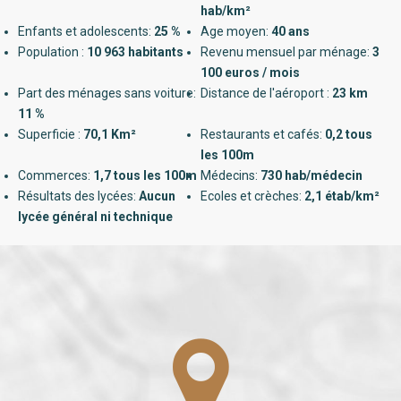
hab/km²
Enfants et adolescents:
25 %
Age moyen:
40 ans
Population :
10 963 habitants
Revenu mensuel par ménage:
3
100 euros / mois
Part des ménages sans voiture:
Distance de l'aéroport :
23 km
11 %
Superficie :
70,1 Km²
Restaurants et cafés:
0,2 tous
les 100m
Commerces:
1,7 tous les 100m
Médecins:
730 hab/médecin
Résultats des lycées:
Aucun
Ecoles et crèches:
2,1 étab/km²
lycée général ni technique