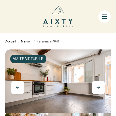
ACHETER
LOUER
FAIRE GÉRER
Accueil
Maison
Référence 4041
ESTIMER
LA MÉTHODE
VISITE VIRTUELLE
AIXTY & VOUS
Nos Agences
Nos Équipes
Nos Tarifs
Nos Biens Vendus
Notre City Guide