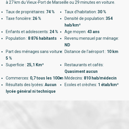
à 27 km du Vieux-Port de Marseille ou 29 minutes en voiture.
Taux de propriétaires:
74 %
Taux d'habitation:
30 %
Taxe foncière:
26 %
Densité de population:
354
hab/km²
Enfants et adolescents:
24 %
Age moyen:
43 ans
Population :
8 876 habitants
Revenu mensuel par ménage:
ND
Part des ménages sans voiture:
Distance de l'aéroport :
10 km
5 %
Superficie :
25,1 Km²
Restaurants et cafés:
Quasiment aucun
Commerces:
0,7 tous les 100m
Médecins:
810 hab/médecin
Résultats des lycées:
Aucun
Ecoles et crèches:
1 étab/km²
lycée général ni technique