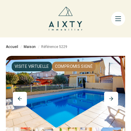
ACHETER
LOUER
FAIRE GÉRER
Accueil
Maison
Référence 5229
ESTIMER
LA MÉTHODE
VISITE VIRTUELLE
COMPROMIS SIGNÉ
AIXTY & VOUS
Nos Agences
Nos Équipes
Nos Tarifs
Nos Biens Vendus
Notre City Guide