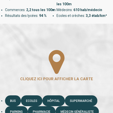
les 100m
Commerces:
2,2 tous les 100m
Médecins:
610 hab/médecin
Résultats des lycées:
94 %
Ecoles et crèches:
3,3 étab/km²
BUS
ECOLES
HÔPITAL
SUPERMARCHÉ
PARKING
PHARMACIE
MÉDECIN GÉNÉRALISTE