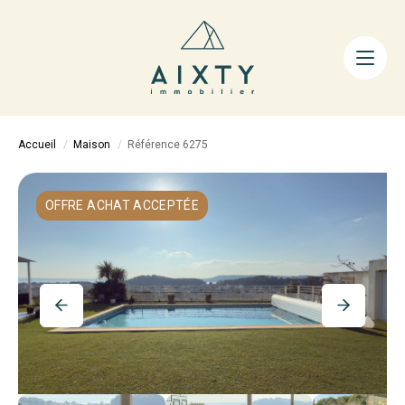
ACHETER
LOUER
FAIRE GÉRER
Accueil
Maison
Référence 6275
ESTIMER
LA MÉTHODE
OFFRE ACHAT ACCEPTÉE
AIXTY & VOUS
Nos Agences
Nos Équipes
Nos Tarifs
Nos Biens Vendus
Notre City Guide