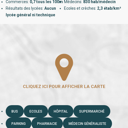
Commerces:
0,7 tous les 100m
Médecins:
830 hab/médecin
Résultats des lycées:
Aucun
Ecoles et crèches:
2,3 étab/km²
lycée général ni technique
BUS
ECOLES
HÔPITAL
SUPERMARCHÉ
PARKING
PHARMACIE
MÉDECIN GÉNÉRALISTE