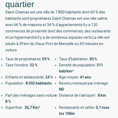
quartier
Saint-Chamas est une ville de 7 850 habitants dont 60 % des
habitants sont propriétaires.Saint-Chamas est une ville calme
avec 66 % de maisons et 34 % d'appartements.Il y a 120
commerces de proximité dont des commerces, des restaurants
et un hypermarché.Il y a de nombreux espaces verts.La ville est
située à 39 km du Vieux-Port de Marseille ou 43 minutes en
voiture.
Taux de propriétaires:
59 %
Taux d'habitation:
30 %
Taxe foncière:
32 %
Densité de population:
311
hab/km²
Enfants et adolescents:
24 %
Age moyen:
41 ans
Population :
8 302 habitants
Revenu mensuel par ménage:
ND
Part des ménages sans voiture:
Distance de l'aéroport :
8 km
8 %
Superficie :
26,7 Km²
Restaurants et cafés:
0,1 tous
les 100m