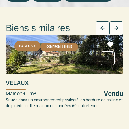
Biens similaires
EXCLUSIF
COMPROMIS SIGNÉ
VELAUX
V
Vendu
Maison
91 m²
Ma
Située dans un environnement privilégié, en bordure de colline et
EN
de pinède, cette maison des années 60, entretenue,...
Si
typ