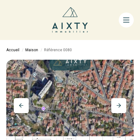
ACHETER
LOUER
FAIRE GÉRER
Accueil
Maison
Référence 0080
ESTIMER
LA MÉTHODE
AIXTY & VOUS
Nos Agences
Nos Équipes
Nos Tarifs
Nos Biens Vendus
Notre City Guide