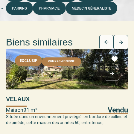
PARKING
PHARMACIE
MÉDECIN GÉNÉRALISTE
Biens similaires
EXCLUSIF
COMPROMIS SIGNÉ
VELAUX
V
Vendu
Maison
91 m²
Ma
Située dans un environnement privilégié, en bordure de colline et
L'a
de pinède, cette maison des années 60, entretenue,...
,
sit