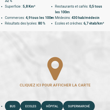
32 %
Superficie :
5,8 Km²
Restaurants et cafés:
0,5 tous
les 100m
Commerces:
4,9 tous les 100m
Médecins:
430 hab/médecin
Résultats des lycées:
80 %
Ecoles et crèches:
6,7 étab/km²
BUS
ECOLES
HÔPITAL
SUPERMARCHÉ