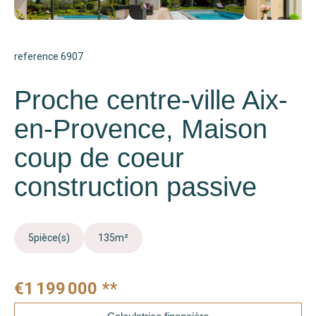
reference 6907
Proche centre-ville Aix-
en-Provence, Maison
coup de coeur
construction passive
5
pièce(s)
135
m²
€1 199 000
**