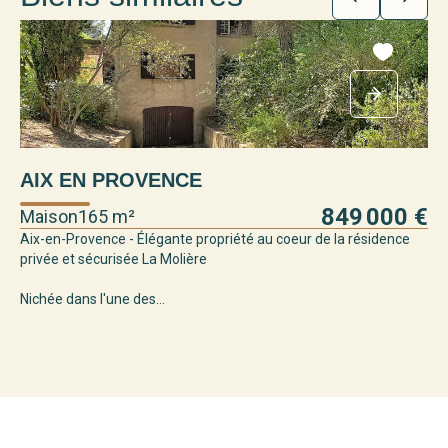
AIX EN PROVENCE
1
849 000 €
Maison
165 m²
Ma
Aix-en-Provence - Élégante propriété au coeur de la résidence
L'a
privée et sécurisée La Molière
mai
Nichée dans l'une des...