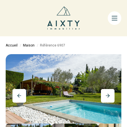
ACHETER
LOUER
FAIRE GÉRER
Accueil
Maison
Référence 6907
ESTIMER
LA MÉTHODE
AIXTY & VOUS
Nos Agences
Nos Équipes
Nos Tarifs
Nos Biens Vendus
Notre City Guide