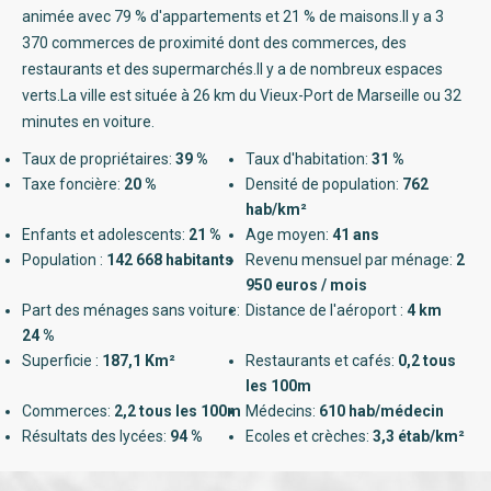
animée avec 79 % d'appartements et 21 % de maisons.Il y a 3
370 commerces de proximité dont des commerces, des
restaurants et des supermarchés.Il y a de nombreux espaces
verts.La ville est située à 26 km du Vieux-Port de Marseille ou 32
minutes en voiture.
Taux de propriétaires:
39 %
Taux d'habitation:
31 %
Taxe foncière:
20 %
Densité de population:
762
hab/km²
Enfants et adolescents:
21 %
Age moyen:
41 ans
Population :
142 668 habitants
Revenu mensuel par ménage:
2
950 euros / mois
Part des ménages sans voiture:
Distance de l'aéroport :
4 km
24 %
Superficie :
187,1 Km²
Restaurants et cafés:
0,2 tous
les 100m
Commerces:
2,2 tous les 100m
Médecins:
610 hab/médecin
Résultats des lycées:
94 %
Ecoles et crèches:
3,3 étab/km²