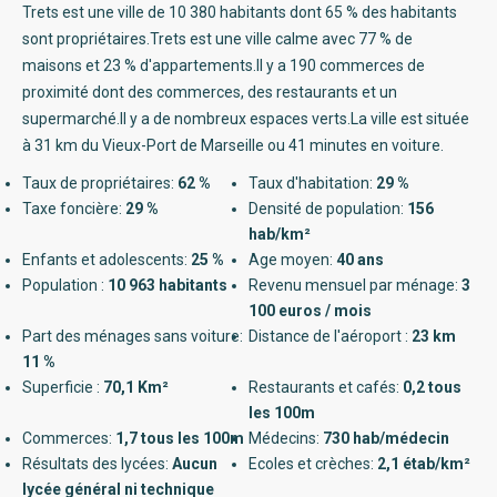
Trets est une ville de 10 380 habitants dont 65 % des habitants
sont propriétaires.Trets est une ville calme avec 77 % de
maisons et 23 % d'appartements.Il y a 190 commerces de
proximité dont des commerces, des restaurants et un
supermarché.Il y a de nombreux espaces verts.La ville est située
à 31 km du Vieux-Port de Marseille ou 41 minutes en voiture.
Taux de propriétaires:
62 %
Taux d'habitation:
29 %
Taxe foncière:
29 %
Densité de population:
156
hab/km²
Enfants et adolescents:
25 %
Age moyen:
40 ans
Population :
10 963 habitants
Revenu mensuel par ménage:
3
100 euros / mois
Part des ménages sans voiture:
Distance de l'aéroport :
23 km
11 %
Superficie :
70,1 Km²
Restaurants et cafés:
0,2 tous
les 100m
Commerces:
1,7 tous les 100m
Médecins:
730 hab/médecin
Résultats des lycées:
Aucun
Ecoles et crèches:
2,1 étab/km²
lycée général ni technique