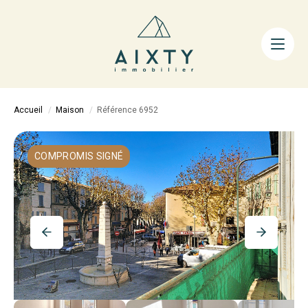
ACHETER
LOUER
FAIRE GÉRER
Accueil
Maison
Référence 6952
ESTIMER
LA MÉTHODE
COMPROMIS SIGNÉ
AIXTY & VOUS
Nos Agences
Nos Équipes
Nos Tarifs
Nos Biens Vendus
Notre City Guide