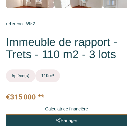
reference 6952
Immeuble de rapport -
Trets - 110 m2 - 3 lots
5
pièce(s)
110
m²
€315 000
**
Calculatrice financière
Partager