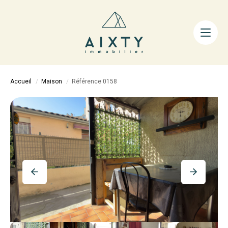
ACHETER
LOUER
FAIRE GÉRER
Accueil
Maison
Référence 0158
ESTIMER
LA MÉTHODE
AIXTY & VOUS
Nos Agences
Nos Équipes
Nos Tarifs
Nos Biens Vendus
Notre City Guide