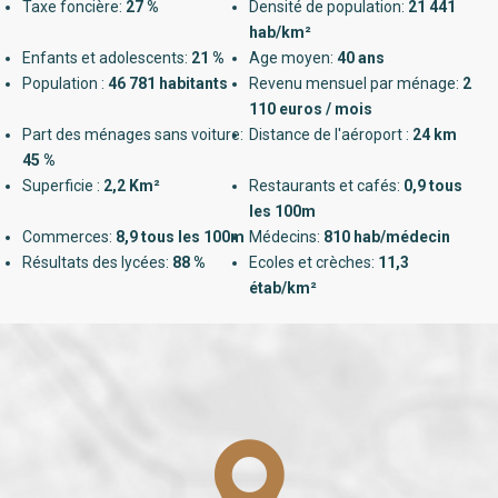
Taxe foncière:
27 %
Densité de population:
21 441
hab/km²
Enfants et adolescents:
21 %
Age moyen:
40 ans
Population :
46 781 habitants
Revenu mensuel par ménage:
2
110 euros / mois
Part des ménages sans voiture:
Distance de l'aéroport :
24 km
45 %
Superficie :
2,2 Km²
Restaurants et cafés:
0,9 tous
les 100m
Commerces:
8,9 tous les 100m
Médecins:
810 hab/médecin
Résultats des lycées:
88 %
Ecoles et crèches:
11,3
étab/km²