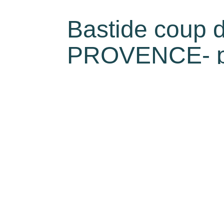
Bastide coup 
PROVENCE- pis
grand terrain
8
pièce(s)
250
m²
€1 150 000
**