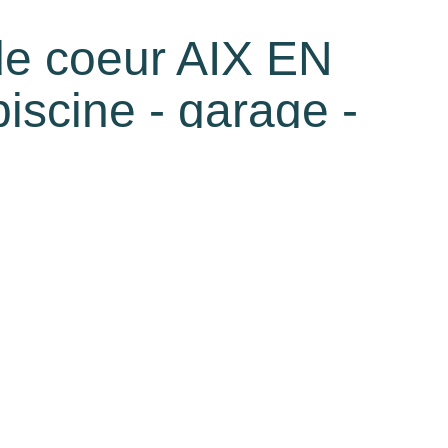
de coeur AIX EN
cine - garage -
Calculatrice financière
Partager