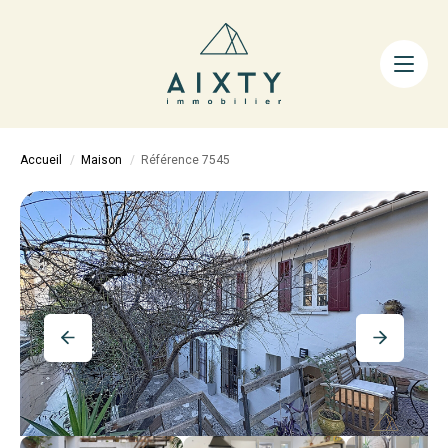
ACHETER
LOUER
FAIRE GÉRER
Accueil
Maison
Référence 7545
ESTIMER
LA MÉTHODE
AIXTY & VOUS
Nos Agences
Nos Équipes
Nos Tarifs
Nos Biens Vendus
Notre City Guide