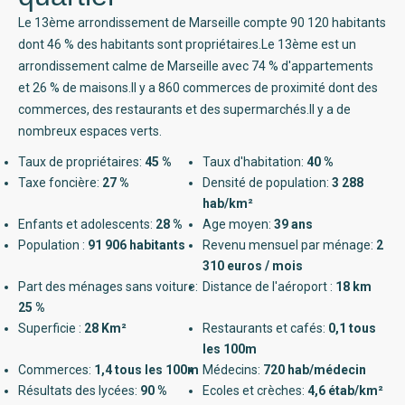
Le 13ème arrondissement de Marseille compte 90 120 habitants
dont 46 % des habitants sont propriétaires.Le 13ème est un
arrondissement calme de Marseille avec 74 % d'appartements
et 26 % de maisons.Il y a 860 commerces de proximité dont des
commerces, des restaurants et des supermarchés.Il y a de
nombreux espaces verts.
Taux de propriétaires:
45 %
Taux d'habitation:
40 %
Taxe foncière:
27 %
Densité de population:
3 288
hab/km²
Enfants et adolescents:
28 %
Age moyen:
39 ans
Population :
91 906 habitants
Revenu mensuel par ménage:
2
310 euros / mois
Part des ménages sans voiture:
Distance de l'aéroport :
18 km
25 %
Superficie :
28 Km²
Restaurants et cafés:
0,1 tous
les 100m
Commerces:
1,4 tous les 100m
Médecins:
720 hab/médecin
Résultats des lycées:
90 %
Ecoles et crèches:
4,6 étab/km²