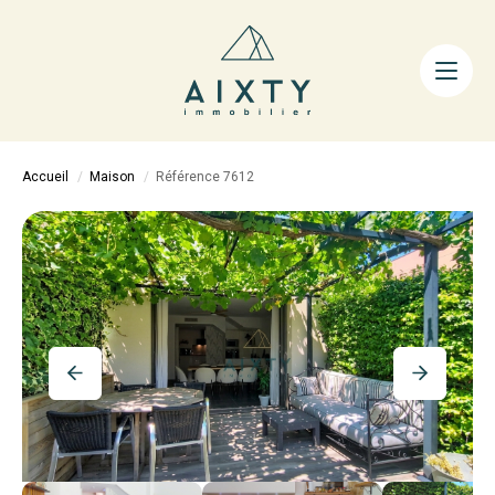
ACHETER
LOUER
FAIRE GÉRER
Accueil
Maison
Référence 7612
ESTIMER
LA MÉTHODE
AIXTY & VOUS
Nos Agences
Nos Équipes
Nos Tarifs
Nos Biens Vendus
Notre City Guide