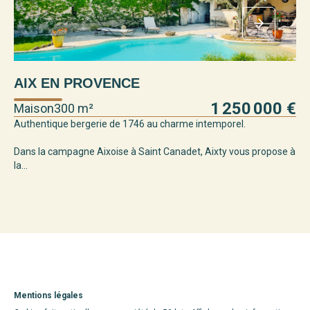
AIX EN PROVENCE
V
1 250 000 €
Maison
300 m²
Ma
Authentique bergerie de 1746 au charme intemporel.
AIX
réc
Dans la campagne Aixoise à Saint Canadet, Aixty vous propose à
ga
la...
Mentions légales