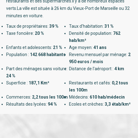
restaurants et des supermarchés.Il y a de nombreux espaces
verts.La ville est située à 26 km du Vieux-Port de Marseille ou 32
minutes en voiture.
Taux de propriétaires:
39 %
Taux d'habitation:
31 %
Taxe foncière:
20 %
Densité de population:
762
hab/km²
Enfants et adolescents:
21 %
Age moyen:
41 ans
Population :
142 668 habitants
Revenu mensuel par ménage:
2
950 euros / mois
Part des ménages sans voiture:
Distance de l'aéroport :
4 km
24 %
Superficie :
187,1 Km²
Restaurants et cafés:
0,2 tous
les 100m
Commerces:
2,2 tous les 100m
Médecins:
610 hab/médecin
Résultats des lycées:
94 %
Ecoles et crèches:
3,3 étab/km²