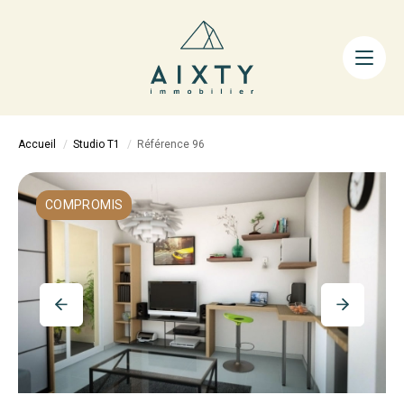
ACHETER
LOUER
FAIRE GÉRER
Accueil
Studio T1
Référence 96
ESTIMER
LA MÉTHODE
COMPROMIS
AIXTY & VOUS
Nos Agences
Nos Équipes
Nos Tarifs
Nos Biens Vendus
Notre City Guide