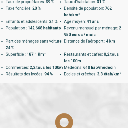
Taux de propriétaires:
39 %
Taux d'habitation:
31 %
Taxe foncière:
20 %
Densité de population:
762
hab/km²
Enfants et adolescents:
21 %
Age moyen:
41 ans
Population :
142 668 habitants
Revenu mensuel par ménage:
2
950 euros / mois
Part des ménages sans voiture:
Distance de l'aéroport :
4 km
24 %
Superficie :
187,1 Km²
Restaurants et cafés:
0,2 tous
les 100m
Commerces:
2,2 tous les 100m
Médecins:
610 hab/médecin
Résultats des lycées:
94 %
Ecoles et crèches:
3,3 étab/km²