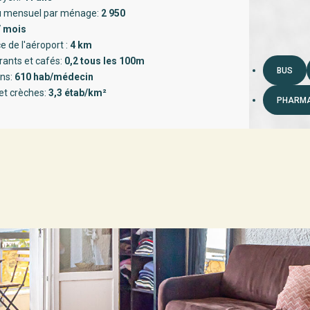
 mensuel par ménage:
2 950
/ mois
e de l'aéroport :
4 km
rants et cafés:
0,2 tous les 100m
BUS
ns:
610 hab/médecin
et crèches:
3,3 étab/km²
PHARMA