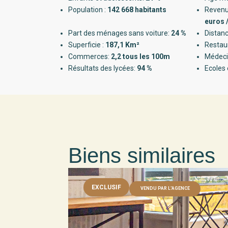
Population :
142 668 habitants
Revenu
euros 
Part des ménages sans voiture:
24 %
Distanc
Superficie :
187,1 Km²
Restau
Commerces:
2,2 tous les 100m
Médeci
Résultats des lycées:
94 %
Ecoles 
Biens similaires
EXCLUSIF
VENDU PAR L'AGENCE