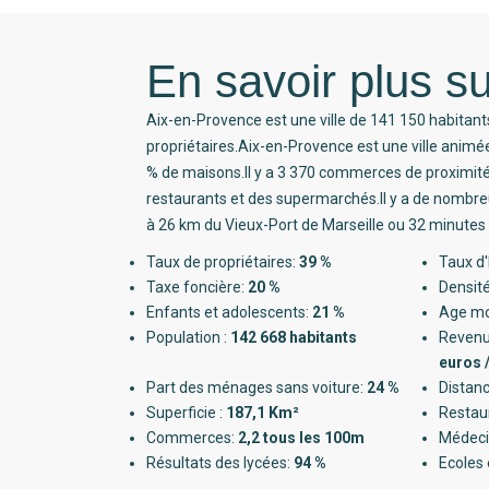
En savoir plus su
Aix-en-Provence est une ville de 141 150 habitant
propriétaires.Aix-en-Provence est une ville anim
% de maisons.Il y a 3 370 commerces de proximi
restaurants et des supermarchés.Il y a de nombreu
à 26 km du Vieux-Port de Marseille ou 32 minutes 
Taux de propriétaires:
39 %
Taux d'
Taxe foncière:
20 %
Densité
Enfants et adolescents:
21 %
Age m
Population :
142 668 habitants
Revenu
euros 
Part des ménages sans voiture:
24 %
Distanc
Superficie :
187,1 Km²
Restau
Commerces:
2,2 tous les 100m
Médeci
Résultats des lycées:
94 %
Ecoles 