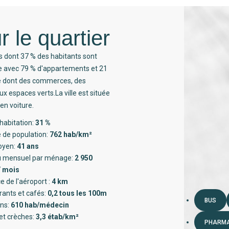
r le quartier
s dont 37 % des habitants sont
ée avec 79 % d'appartements et 21
té dont des commerces, des
x espaces verts.La ville est située
en voiture.
habitation:
31 %
 de population:
762 hab/km²
oyen:
41 ans
 mensuel par ménage:
2 950
/ mois
e de l'aéroport :
4 km
rants et cafés:
0,2 tous les 100m
BUS
ns:
610 hab/médecin
et crèches:
3,3 étab/km²
PHARMA