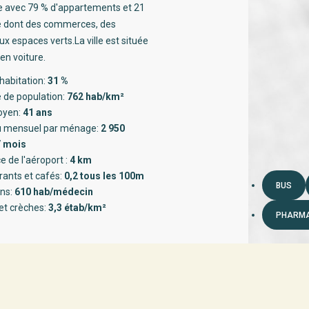
ée avec 79 % d'appartements et 21
té dont des commerces, des
x espaces verts.La ville est située
en voiture.
habitation:
31 %
 de population:
762 hab/km²
oyen:
41 ans
 mensuel par ménage:
2 950
/ mois
e de l'aéroport :
4 km
rants et cafés:
0,2 tous les 100m
BUS
ns:
610 hab/médecin
et crèches:
3,3 étab/km²
PHARMA