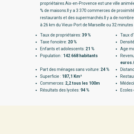
propriétaires.Aix-en-Provence est une ville anim
% de maisons.Il y a 3 370 commerces de proximi
restaurants et des supermarchés.Il y a de nombreu
à 26 km du Vieux-Port de Marseille ou 32 minutes 
Taux de propriétaires:
39 %
Taux d'
Taxe foncière:
20 %
Densité
Enfants et adolescents:
21 %
Age m
Population :
142 668 habitants
Revenu
euros 
Part des ménages sans voiture:
24 %
Distanc
Superficie :
187,1 Km²
Restau
Commerces:
2,2 tous les 100m
Médeci
Résultats des lycées:
94 %
Ecoles 