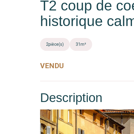
T2 coup de co
historique calm
2
pièce(s)
31
m²
VENDU
Description