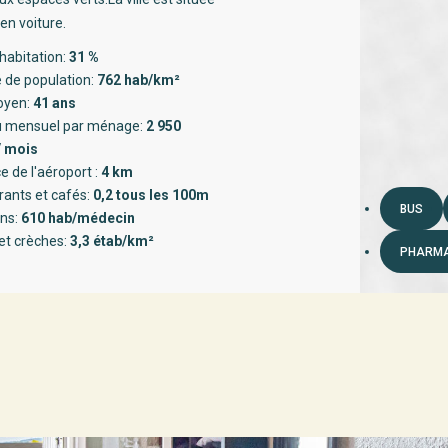
en voiture.
habitation:
31 %
 de population:
762 hab/km²
oyen:
41 ans
 mensuel par ménage:
2 950
/ mois
e de l'aéroport :
4 km
rants et cafés:
0,2 tous les 100m
BUS
ns:
610 hab/médecin
et crèches:
3,3 étab/km²
PHARMA