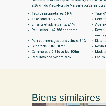
à 26 km du Vieux-Port de Marseille ou 32 minutes 
Taux de propriétaires:
39 %
Taux d'
Taxe foncière:
20 %
Densité
Enfants et adolescents:
21 %
Age m
Population :
142 668 habitants
Revenu
euros 
Part des ménages sans voiture:
24 %
Distanc
Superficie :
187,1 Km²
Restau
Commerces:
2,2 tous les 100m
Médeci
Résultats des lycées:
94 %
Ecoles 
Biens similaires