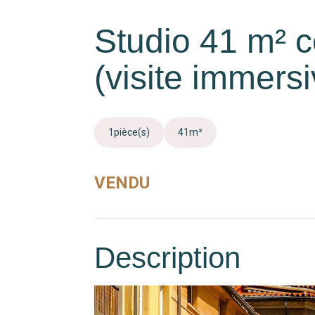
Studio 41 m² c
(visite immers
1
pièce(s)
41
m²
VENDU
Description