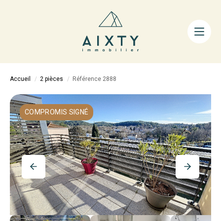
ACHETER
LOUER
FAIRE GÉRER
Accueil
2 pièces
Référence 2888
ESTIMER
LA MÉTHODE
COMPROMIS SIGNÉ
AIXTY & VOUS
Nos Agences
Nos Équipes
Nos Tarifs
Nos Biens Vendus
Notre City Guide