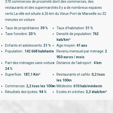
370 commerces de proximité dont des commerces, des
restaurants et des supermarchés.Il y a de nombreux espaces
verts.La ville est située à 26 km du Vieux-Port de Marseille ou 32
minutes en voiture.
Taux de propriétaires:
39 %
Taux d'habitation:
31 %
Taxe foncière:
20 %
Densité de population:
762
hab/km²
Enfants et adolescents:
21 %
Age moyen:
41 ans
Population :
142 668 habitants
Revenu mensuel par ménage:
2
950 euros / mois
Part des ménages sans voiture:
Distance de l'aéroport :
4 km
24 %
Superficie :
187,1 Km²
Restaurants et cafés:
0,2 tous
les 100m
Commerces:
2,2 tous les 100m
Médecins:
610 hab/médecin
Résultats des lycées:
94 %
Ecoles et crèches:
3,3 étab/km²