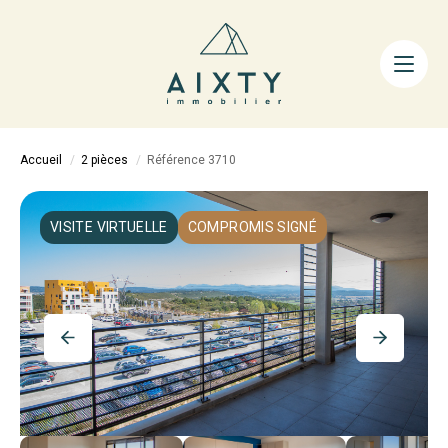
ACHETER
LOUER
FAIRE GÉRER
Accueil
2 pièces
Référence 3710
ESTIMER
LA MÉTHODE
VISITE VIRTUELLE
COMPROMIS SIGNÉ
AIXTY & VOUS
Nos Agences
Nos Équipes
Nos Tarifs
Nos Biens Vendus
Notre City Guide