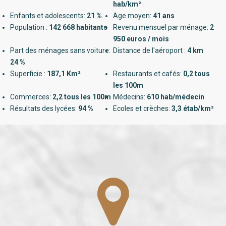
hab/km²
Enfants et adolescents:
21 %
Age moyen:
41 ans
Population :
142 668 habitants
Revenu mensuel par ménage:
2
950 euros / mois
Part des ménages sans voiture:
Distance de l'aéroport :
4 km
24 %
Superficie :
187,1 Km²
Restaurants et cafés:
0,2 tous
les 100m
Commerces:
2,2 tous les 100m
Médecins:
610 hab/médecin
Résultats des lycées:
94 %
Ecoles et crèches:
3,3 étab/km²