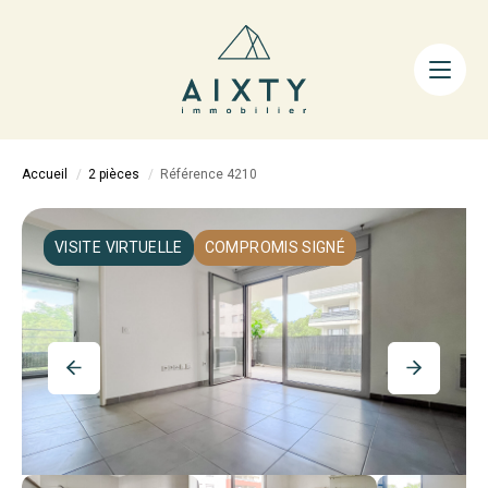
ACHETER
LOUER
FAIRE GÉRER
Accueil
2 pièces
Référence 4210
ESTIMER
LA MÉTHODE
VISITE VIRTUELLE
COMPROMIS SIGNÉ
AIXTY & VOUS
Nos Agences
Nos Équipes
Nos Tarifs
Nos Biens Vendus
Notre City Guide