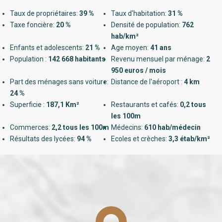
Taux de propriétaires:
39 %
Taux d'habitation:
31 %
Taxe foncière:
20 %
Densité de population:
762
hab/km²
Enfants et adolescents:
21 %
Age moyen:
41 ans
Population :
142 668 habitants
Revenu mensuel par ménage:
2
950 euros / mois
Part des ménages sans voiture:
Distance de l'aéroport :
4 km
24 %
Superficie :
187,1 Km²
Restaurants et cafés:
0,2 tous
les 100m
Commerces:
2,2 tous les 100m
Médecins:
610 hab/médecin
Résultats des lycées:
94 %
Ecoles et crèches:
3,3 étab/km²