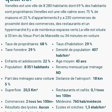
Venelles est une ville de 8 280 habitants dont 69 % des habitants
sont propriétaires.Venelles est une ville calme avec 75 % de
maisons et 25 % d'appartements.Il y a 230 commerces de
proximité dont des commerces, des restaurants et un
hypermarché.Il y a de nombreux espaces verts.La ville est située
à 35 km du Vieux-Port de Marseille ou 34 minutes en voiture.
Taux de propriétaires:
68 %
Taux d'habitation:
29 %
Taxe foncière:
29 %
Densité de population:
407
hab/km²
Enfants et adolescents:
22 %
Age moyen:
43 ans
Population :
8 351 habitants
Revenu mensuel par ménage:
ND
Part des ménages sans voiture:
Distance de l'aéroport :
18 km
5 %
Superficie :
20,5 Km²
Restaurants et cafés:
0,1 tous
les 100m
Commerces:
2 tous les 100m
Médecins:
760 hab/médecin
Résultats des lycées:
Aucun
Ecoles et crèches:
1,3 étab/km²