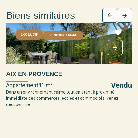
Biens similaires
EXCLUSIF
COMPROMIS SIGNÉ
A
AIX EN PROVENCE
Ap
Vendu
Appartement
81 m²
Aix
Dans un environnement calme tout en étant à proximité
une
immédiate des commerces, écoles et commodités, venez
découvrir ce...