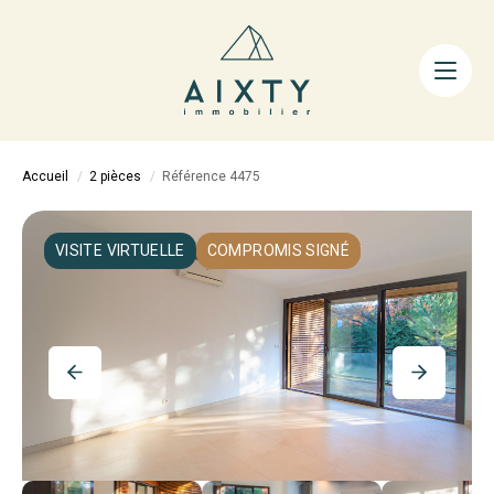
ACHETER
LOUER
FAIRE GÉRER
Accueil
2 pièces
Référence 4475
ESTIMER
LA MÉTHODE
VISITE VIRTUELLE
COMPROMIS SIGNÉ
AIXTY & VOUS
Nos Agences
Nos Équipes
Nos Tarifs
Nos Biens Vendus
Notre City Guide