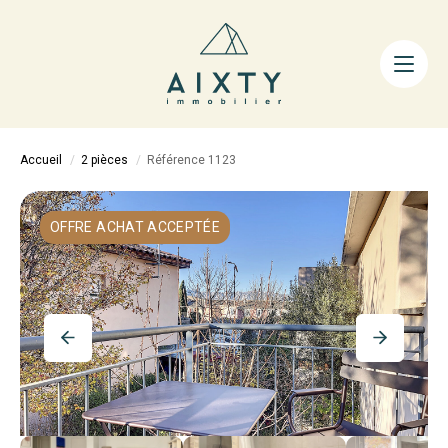
ACHETER
LOUER
FAIRE GÉRER
Accueil
2 pièces
Référence 1123
ESTIMER
LA MÉTHODE
OFFRE ACHAT ACCEPTÉE
AIXTY & VOUS
Nos Agences
Nos Équipes
Nos Tarifs
Nos Biens Vendus
Notre City Guide