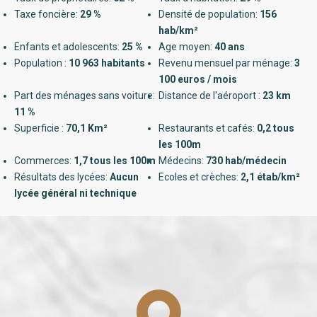
Taxe foncière:
29 %
Densité de population:
156
hab/km²
Enfants et adolescents:
25 %
Age moyen:
40 ans
Population :
10 963 habitants
Revenu mensuel par ménage:
3
100 euros / mois
Part des ménages sans voiture:
Distance de l'aéroport :
23 km
11 %
Superficie :
70,1 Km²
Restaurants et cafés:
0,2 tous
les 100m
Commerces:
1,7 tous les 100m
Médecins:
730 hab/médecin
Résultats des lycées:
Aucun
Ecoles et crèches:
2,1 étab/km²
lycée général ni technique