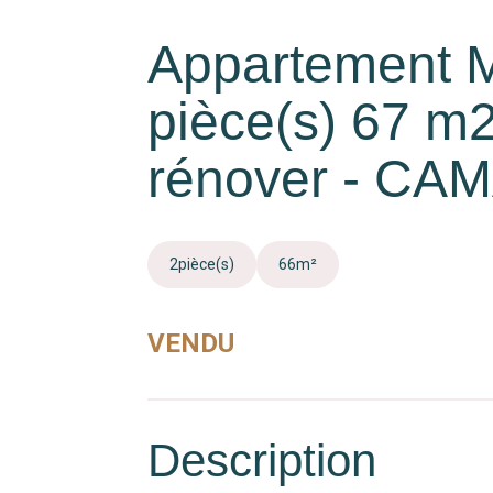
Appartement M
pièce(s) 67 m2
rénover - CA
2
pièce(s)
66
m²
VENDU
Description