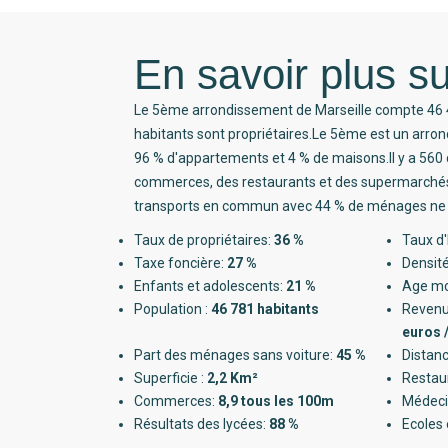
En savoir plus su
Le 5ème arrondissement de Marseille compte 46 
habitants sont propriétaires.Le 5ème est un arro
96 % d'appartements et 4 % de maisons.Il y a 56
commerces, des restaurants et des supermarchés.L
transports en commun avec 44 % de ménages ne p
Taux de propriétaires:
36 %
Taux d'
Taxe foncière:
27 %
Densité
Enfants et adolescents:
21 %
Age m
Population :
46 781 habitants
Revenu
euros 
Part des ménages sans voiture:
45 %
Distanc
Superficie :
2,2 Km²
Restau
Commerces:
8,9 tous les 100m
Médeci
Résultats des lycées:
88 %
Ecoles 