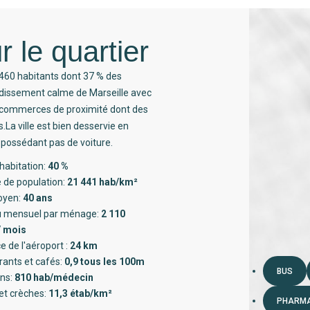
r le quartier
460 habitants dont 37 % des
ndissement calme de Marseille avec
0 commerces de proximité dont des
a ville est bien desservie en
ossédant pas de voiture.
habitation:
40 %
 de population:
21 441 hab/km²
oyen:
40 ans
 mensuel par ménage:
2 110
/ mois
e de l'aéroport :
24 km
rants et cafés:
0,9 tous les 100m
BUS
ns:
810 hab/médecin
et crèches:
11,3 étab/km²
PHARMA