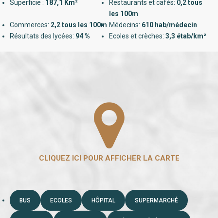
Superficie :
187,1 Km²
Restaurants et cafés:
0,2 tous
les 100m
Commerces:
2,2 tous les 100m
Médecins:
610 hab/médecin
Résultats des lycées:
94 %
Ecoles et crèches:
3,3 étab/km²
BUS
ECOLES
HÔPITAL
SUPERMARCHÉ