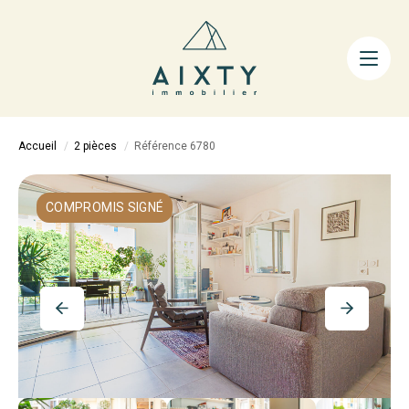
ACHETER
LOUER
FAIRE GÉRER
Accueil
2 pièces
Référence 6780
ESTIMER
LA MÉTHODE
COMPROMIS SIGNÉ
AIXTY & VOUS
Nos Agences
Nos Équipes
Nos Tarifs
Nos Biens Vendus
Notre City Guide