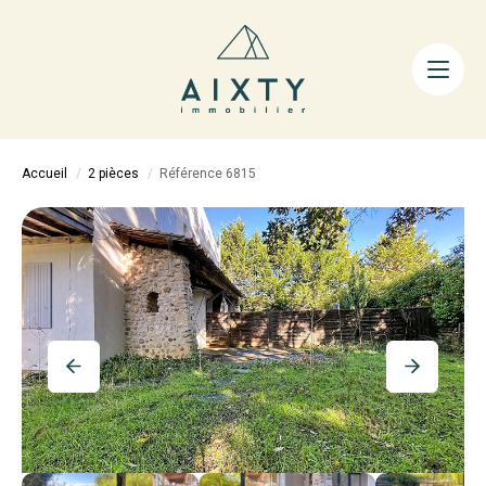
ACHETER
LOUER
FAIRE GÉRER
Accueil
2 pièces
Référence 6815
ESTIMER
LA MÉTHODE
AIXTY & VOUS
Nos Agences
Nos Équipes
Nos Tarifs
Nos Biens Vendus
Notre City Guide