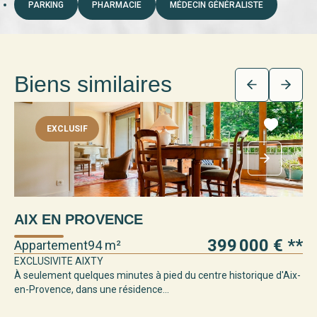
PARKING
PHARMACIE
MÉDECIN GÉNÉRALISTE
Biens similaires
EXCLUSIF
AIX EN PROVENCE
A
399 000 €
**
Appartement
94 m²
Ap
EXCLUSIVITE AIXTY
Aix
À seulement quelques minutes à pied du centre historique d'Aix-
ce 
en-Provence, dans une résidence...