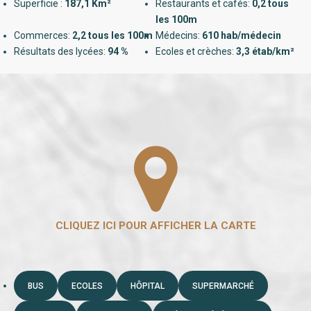
Superficie :
187,1 Km²
Restaurants et cafés:
0,2 tous
les 100m
Commerces:
2,2 tous les 100m
Médecins:
610 hab/médecin
Résultats des lycées:
94 %
Ecoles et crèches:
3,3 étab/km²
BUS
ECOLES
HÔPITAL
SUPERMARCHÉ