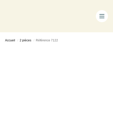
ACHETER
LOUER
FAIRE GÉRER
Accueil
2 pièces
Référence 7122
ESTIMER
LA MÉTHODE
AIXTY & VOUS
Nos Agences
Nos Équipes
Nos Tarifs
Nos Biens Vendus
Notre City Guide