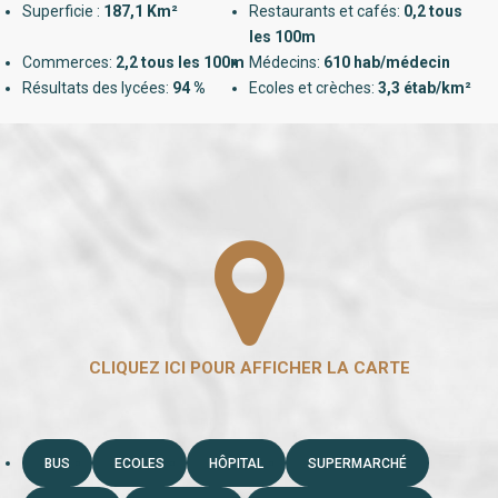
Superficie :
187,1 Km²
Restaurants et cafés:
0,2 tous
les 100m
Commerces:
2,2 tous les 100m
Médecins:
610 hab/médecin
Résultats des lycées:
94 %
Ecoles et crèches:
3,3 étab/km²
BUS
ECOLES
HÔPITAL
SUPERMARCHÉ