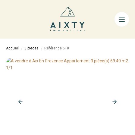
ACHETER
LOUER
FAIRE GÉRER
Accueil
3 pièces
Référence 618
ESTIMER
LA MÉTHODE
AIXTY & VOUS
Nos Agences
Nos Équipes
Nos Tarifs
Nos Biens Vendus
Notre City Guide