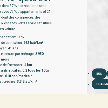
s dont 37 % des habitants sont
ée avec 79 % d'appartements et 21
té dont des commerces, des
x espaces verts.La ville est située
en voiture.
habitation:
31 %
 de population:
762 hab/km²
oyen:
41 ans
 mensuel par ménage:
2 950
/ mois
e de l'aéroport :
4 km
rants et cafés:
0,2 tous les 100m
BUS
ns:
610 hab/médecin
et crèches:
3,3 étab/km²
PHARMA