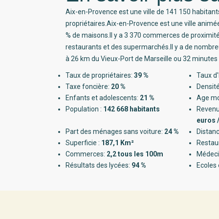
Aix-en-Provence est une ville de 141 150 habitant
propriétaires.Aix-en-Provence est une ville anim
% de maisons.Il y a 3 370 commerces de proximi
restaurants et des supermarchés.Il y a de nombreu
à 26 km du Vieux-Port de Marseille ou 32 minutes 
Taux de propriétaires:
39 %
Taux d'
Taxe foncière:
20 %
Densité
Enfants et adolescents:
21 %
Age m
Population :
142 668 habitants
Revenu
euros 
Part des ménages sans voiture:
24 %
Distanc
Superficie :
187,1 Km²
Restau
Commerces:
2,2 tous les 100m
Médeci
Résultats des lycées:
94 %
Ecoles 