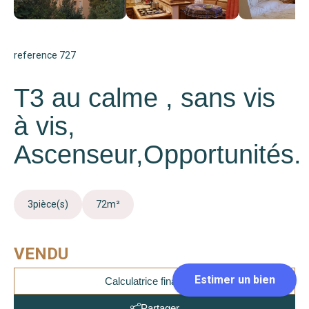
reference 727
T3 au calme , sans vis
à vis,
Ascenseur,Opportunités.
3
pièce(s)
72
m²
VENDU
Calculatrice financière
Partager