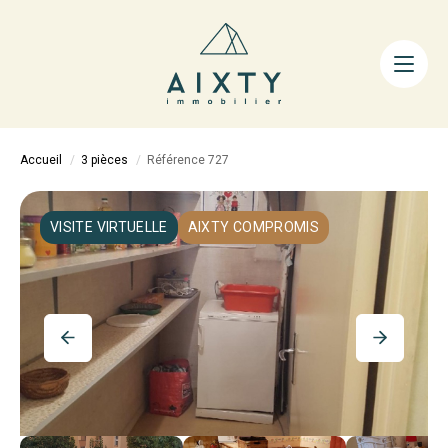
ACHETER
LOUER
FAIRE GÉRER
Accueil
3 pièces
Référence 727
ESTIMER
LA MÉTHODE
VISITE VIRTUELLE
AIXTY COMPROMIS
AIXTY & VOUS
Nos Agences
Nos Équipes
Nos Tarifs
Nos Biens Vendus
Notre City Guide