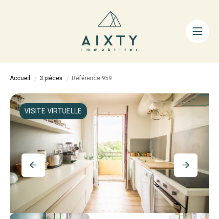
ACHETER
LOUER
FAIRE GÉRER
Accueil
3 pièces
Référence 959
ESTIMER
LA MÉTHODE
VISITE VIRTUELLE
AIXTY & VOUS
Nos Agences
Nos Équipes
Nos Tarifs
Nos Biens Vendus
Notre City Guide