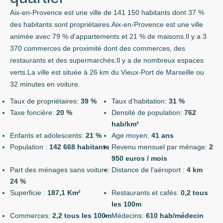
Aix-en-Provence est une ville de 141 150 habitants dont 37 %
des habitants sont propriétaires.Aix-en-Provence est une ville
animée avec 79 % d'appartements et 21 % de maisons.Il y a 3
370 commerces de proximité dont des commerces, des
restaurants et des supermarchés.Il y a de nombreux espaces
verts.La ville est située à 26 km du Vieux-Port de Marseille ou
32 minutes en voiture.
Taux de propriétaires:
39 %
Taux d'habitation:
31 %
Taxe foncière:
20 %
Densité de population:
762
hab/km²
Enfants et adolescents:
21 %
Age moyen:
41 ans
Population :
142 668 habitants
Revenu mensuel par ménage:
2
950 euros / mois
Part des ménages sans voiture:
Distance de l'aéroport :
4 km
24 %
Superficie :
187,1 Km²
Restaurants et cafés:
0,2 tous
les 100m
Commerces:
2,2 tous les 100m
Médecins:
610 hab/médecin