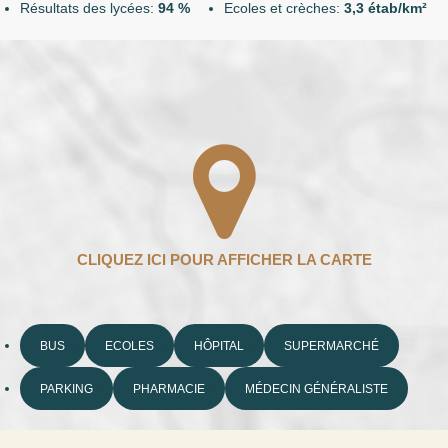
Résultats des lycées:
94 %
Ecoles et crèches:
3,3 étab/km²
BUS
ECOLES
HÔPITAL
SUPERMARCHÉ
PARKING
PHARMACIE
MÉDECIN GÉNÉRALISTE