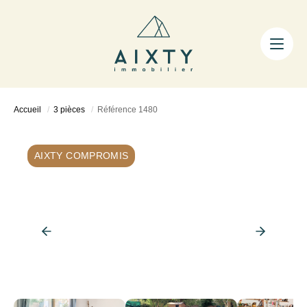
ACHETER
LOUER
FAIRE GÉRER
Accueil
3 pièces
Référence 1480
ESTIMER
LA MÉTHODE
AIXTY COMPROMIS
AIXTY & VOUS
Nos Agences
Nos Équipes
Nos Tarifs
Nos Biens Vendus
Notre City Guide