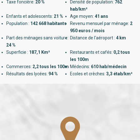
Taxe foncière:
20 %
Densité de population:
762
hab/km²
Enfants et adolescents:
21 %
Age moyen:
41 ans
Population :
142 668 habitants
Revenu mensuel par ménage:
2
950 euros / mois
Part des ménages sans voiture:
Distance de l'aéroport :
4 km
24 %
Superficie :
187,1 Km²
Restaurants et cafés:
0,2 tous
les 100m
Commerces:
2,2 tous les 100m
Médecins:
610 hab/médecin
Résultats des lycées:
94 %
Ecoles et crèches:
3,3 étab/km²