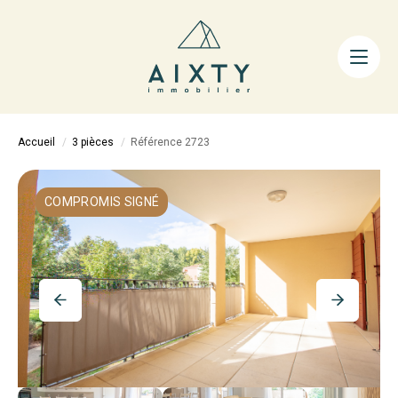
ACHETER
LOUER
FAIRE GÉRER
Accueil
3 pièces
Référence 2723
ESTIMER
LA MÉTHODE
COMPROMIS SIGNÉ
AIXTY & VOUS
Nos Agences
Nos Équipes
Nos Tarifs
Nos Biens Vendus
Notre City Guide