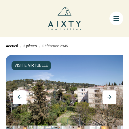
ACHETER
LOUER
FAIRE GÉRER
Accueil
3 pièces
Référence 2945
ESTIMER
LA MÉTHODE
VISITE VIRTUELLE
AIXTY & VOUS
Nos Agences
Nos Équipes
Nos Tarifs
Nos Biens Vendus
Notre City Guide