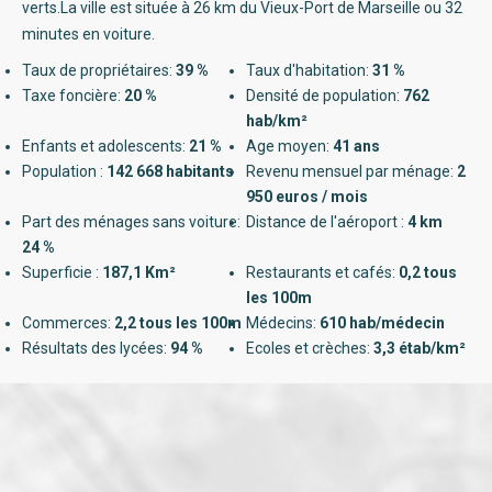
verts.La ville est située à 26 km du Vieux-Port de Marseille ou 32
minutes en voiture.
Taux de propriétaires:
39 %
Taux d'habitation:
31 %
Taxe foncière:
20 %
Densité de population:
762
hab/km²
Enfants et adolescents:
21 %
Age moyen:
41 ans
Population :
142 668 habitants
Revenu mensuel par ménage:
2
950 euros / mois
Part des ménages sans voiture:
Distance de l'aéroport :
4 km
24 %
Superficie :
187,1 Km²
Restaurants et cafés:
0,2 tous
les 100m
Commerces:
2,2 tous les 100m
Médecins:
610 hab/médecin
Résultats des lycées:
94 %
Ecoles et crèches:
3,3 étab/km²