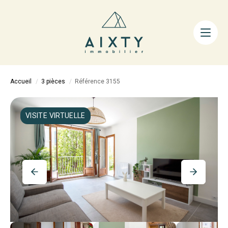
ACHETER
LOUER
FAIRE GÉRER
Accueil
3 pièces
Référence 3155
ESTIMER
LA MÉTHODE
VISITE VIRTUELLE
AIXTY & VOUS
Nos Agences
Nos Équipes
Nos Tarifs
Nos Biens Vendus
Notre City Guide