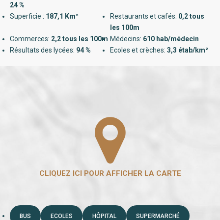
24 %
Superficie :
187,1 Km²
Restaurants et cafés:
0,2 tous
les 100m
Commerces:
2,2 tous les 100m
Médecins:
610 hab/médecin
Résultats des lycées:
94 %
Ecoles et crèches:
3,3 étab/km²
BUS
ECOLES
HÔPITAL
SUPERMARCHÉ