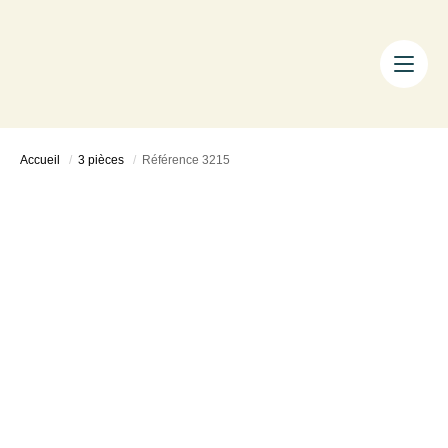
ACHETER
LOUER
FAIRE GÉRER
Accueil
3 pièces
Référence 3215
ESTIMER
LA MÉTHODE
AIXTY & VOUS
Nos Agences
Nos Équipes
Nos Tarifs
Nos Biens Vendus
Notre City Guide