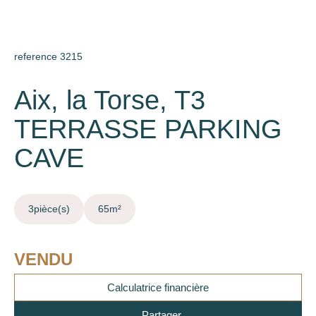
reference 3215
Aix, la Torse, T3
TERRASSE PARKING
CAVE
3
pièce(s)
65
m²
VENDU
Calculatrice financière
Partager