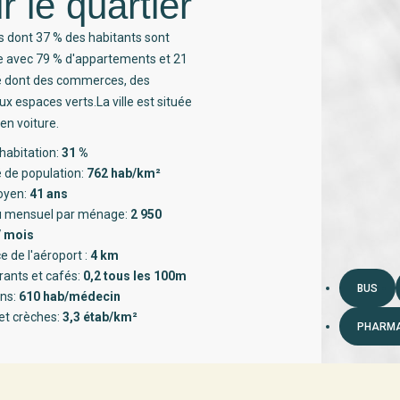
r le quartier
s dont 37 % des habitants sont
ée avec 79 % d'appartements et 21
té dont des commerces, des
x espaces verts.La ville est située
en voiture.
habitation:
31 %
 de population:
762 hab/km²
oyen:
41 ans
 mensuel par ménage:
2 950
/ mois
e de l'aéroport :
4 km
rants et cafés:
0,2 tous les 100m
BUS
ns:
610 hab/médecin
et crèches:
3,3 étab/km²
PHARMA