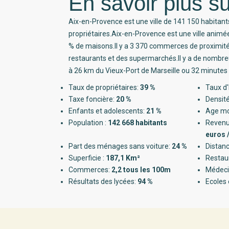
En savoir plus su
Aix-en-Provence est une ville de 141 150 habitant
propriétaires.Aix-en-Provence est une ville anim
% de maisons.Il y a 3 370 commerces de proximi
restaurants et des supermarchés.Il y a de nombreu
à 26 km du Vieux-Port de Marseille ou 32 minutes 
Taux de propriétaires:
39 %
Taux d'
Taxe foncière:
20 %
Densité
Enfants et adolescents:
21 %
Age m
Population :
142 668 habitants
Revenu
euros 
Part des ménages sans voiture:
24 %
Distanc
Superficie :
187,1 Km²
Restau
Commerces:
2,2 tous les 100m
Médeci
Résultats des lycées:
94 %
Ecoles 