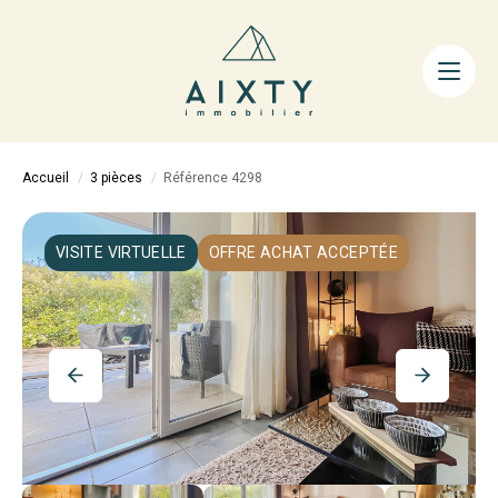
ACHETER
LOUER
FAIRE GÉRER
Accueil
3 pièces
Référence 4298
ESTIMER
LA MÉTHODE
VISITE VIRTUELLE
OFFRE ACHAT ACCEPTÉE
AIXTY & VOUS
Nos Agences
Nos Équipes
Nos Tarifs
Nos Biens Vendus
Notre City Guide