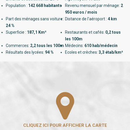
Population :
142 668 habitants
Revenu mensuel par ménage:
2
950 euros / mois
Part des ménages sans voiture:
Distance de l'aéroport :
4 km
24 %
Superficie :
187,1 Km²
Restaurants et cafés:
0,2 tous
les 100m
Commerces:
2,2 tous les 100m
Médecins:
610 hab/médecin
Résultats des lycées:
94 %
Ecoles et crèches:
3,3 étab/km²