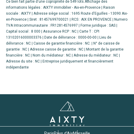
Ce bien fait partie d'une copropriété de 549 lots.Affichage des
informations légales : AIXTY immobilier - Aix-en-Provence | Raison
sociale : AIXTY | Adresse siège social : 1695 Route d'Eguilles - 13090 Aix-
en-Provence | Siret : 81457699700021 | RCS : AIX EN PROVENCE | Numero
TVA Intracommunautaire : FR12814576997 | Forme juridique : SAS |
Capital social : 8 000 | Assurance RCP : NC |
Carte T : CPI
13102016000003376 | Date de délivrance : 0000-00-00 | Lieu de
délivrance : NC | Caisse de garantie financière : NC. | N° de caisse de
garantie : NC | Adresse caisse de garantie : NC | Montant de la garantie
financière : NC | Nom du médiateur : NC | Adresse du médiateur : NC |
Adresse du site : NC |
Entreprise juridiquement et financièrement
indépendante
Paris
Pays d'Aix
Marseille