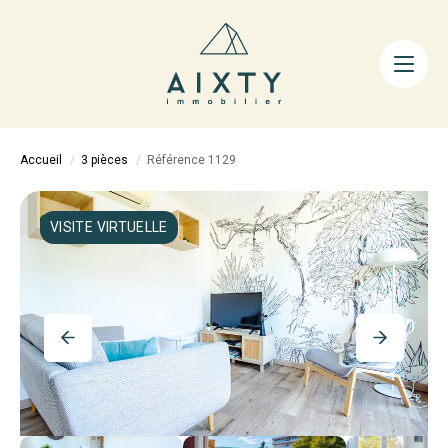
ACHETER
LOUER
FAIRE GÉRER
Accueil
3 pièces
Référence 1129
ESTIMER
LA MÉTHODE
VISITE VIRTUELLE
AIXTY & VOUS
Nos Agences
Nos Équipes
Nos Tarifs
Nos Biens Vendus
Notre City Guide