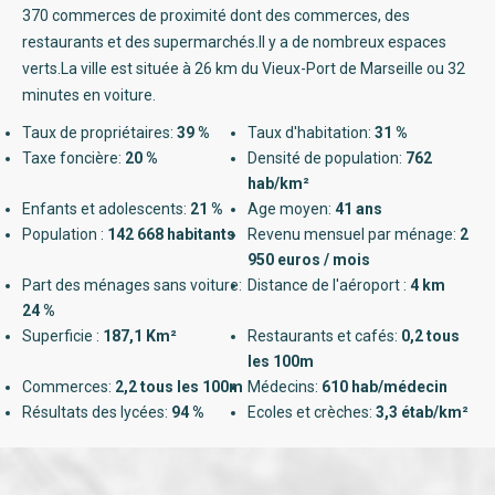
370 commerces de proximité dont des commerces, des
restaurants et des supermarchés.Il y a de nombreux espaces
verts.La ville est située à 26 km du Vieux-Port de Marseille ou 32
minutes en voiture.
Taux de propriétaires:
39 %
Taux d'habitation:
31 %
Taxe foncière:
20 %
Densité de population:
762
hab/km²
Enfants et adolescents:
21 %
Age moyen:
41 ans
Population :
142 668 habitants
Revenu mensuel par ménage:
2
950 euros / mois
Part des ménages sans voiture:
Distance de l'aéroport :
4 km
24 %
Superficie :
187,1 Km²
Restaurants et cafés:
0,2 tous
les 100m
Commerces:
2,2 tous les 100m
Médecins:
610 hab/médecin
Résultats des lycées:
94 %
Ecoles et crèches:
3,3 étab/km²